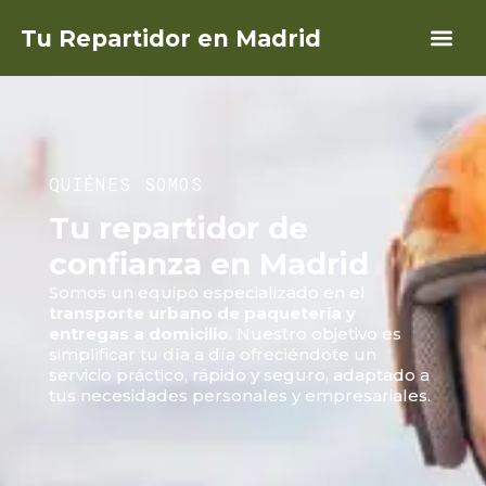
Tu Repartidor en Madrid
QUIÉNES SOMOS
Tu repartidor de
confianza en Madrid
Somos un equipo especializado en el
transporte urbano de paquetería y
entregas a domicilio
. Nuestro objetivo es
simplificar tu día a día ofreciéndote un
servicio práctico, rápido y seguro, adaptado a
tus necesidades personales y empresariales.